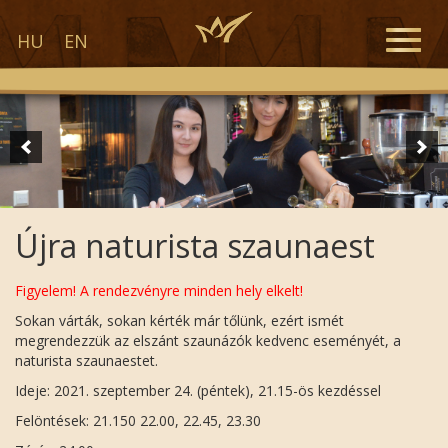
Toggle
HU
EN
naviga
Újra naturista szaunaest
Figyelem! A rendezvényre minden hely elkelt!
Sokan várták, sokan kérték már tőlünk, ezért ismét
megrendezzük az elszánt szaunázók kedvenc eseményét, a
naturista szaunaestet.
Ideje: 2021. szeptember 24. (péntek), 21.15-ös kezdéssel
Felöntések: 21.150 22.00, 22.45, 23.30