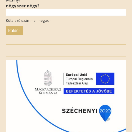
négyszer négy?
Kötelező számmal megadni.
Please
leave
this
field
empty.