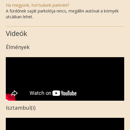
Ha megyünk, hol tudunk parkolni?
A fürdőnek saját parkolója nincs, megállni autóval a környék
utcáiban lehet.
Videók
Élmények
Isztambul(i)