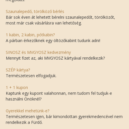
Szaunalepedő, törölköző bérlés
Bár sok éven át lehetett bérelni szaunalepedőt, törölközőt,
most már csak vásárlásra van lehetőség.
1 kabin, 2 kabin, pótkabin?
A párban érkezőknek egy öltözőkabint tudunk adni!
SINOSZ és MVGYOSZ kedvezmény
Mennyit fizet az, aki MVGYOSZ kártyával rendelkezik?
SZÉP kártya?
Természetesen elfogadjuk.
1 + 1 kupon
Kaptunk egy kupont valahonnan, nem tudom fel tudjuk-e
használni Önöknél?
Gyerekkel mehetünk-e?
Természetesen igen, bár kimondottan gyerekmedencével nem
rendelkezik a Fürdő.