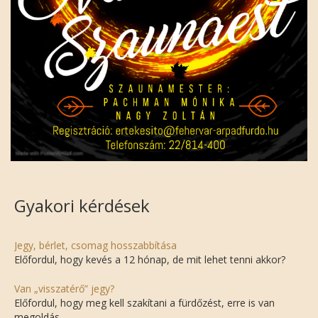
Gyakori kérdések
Jegy, bérlet, csomag hosszabbítása
Előfordul, hogy kevés a 12 hónap, de mit lehet tenni akkor?
Van „visszatérő” jegy?
Előfordul, hogy meg kell szakítani a fürdőzést, erre is van
megoldás.