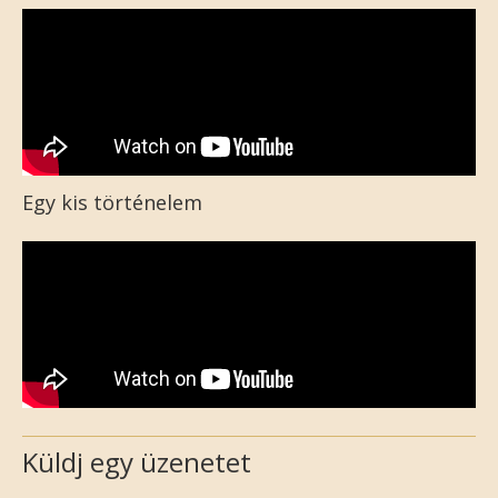
Egy kis történelem
Küldj egy üzenetet