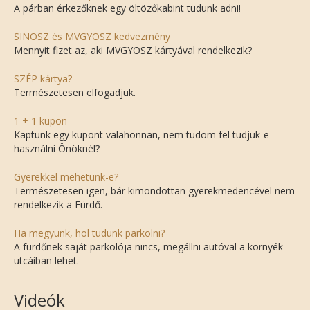
A párban érkezőknek egy öltözőkabint tudunk adni!
SINOSZ és MVGYOSZ kedvezmény
Mennyit fizet az, aki MVGYOSZ kártyával rendelkezik?
SZÉP kártya?
Természetesen elfogadjuk.
1 + 1 kupon
Kaptunk egy kupont valahonnan, nem tudom fel tudjuk-e
használni Önöknél?
Gyerekkel mehetünk-e?
Természetesen igen, bár kimondottan gyerekmedencével nem
rendelkezik a Fürdő.
Ha megyünk, hol tudunk parkolni?
A fürdőnek saját parkolója nincs, megállni autóval a környék
utcáiban lehet.
Videók