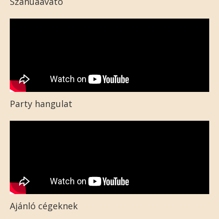
Szanuaavató
Party hangulat
Ajánló cégeknek