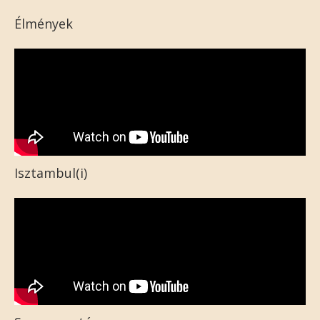
Élmények
Isztambul(i)