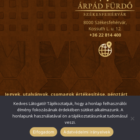
8000 Székesfehérvár,
Kossuth L. u. 12.
+36 22 814 400
Jegyek, utalványok, csomagok értékesítése, pénztárt
érintő kérdések:
ertekesito@fehervar-arpadfurdo.hu
Kedves Látogató! Tájékoztatjuk, hogy a honlap felhasználói
élmény fokozásának érdekében sütiket alkalmazunk. A
Általános érdeklődés:
info@fehervar-arpadfurdo.hu
honlapunk használatával ön a tájékoztatásunkat tudomásul
veszi.
© 2006-2026 Székesfehérvári Árpád Fürdő / Minden jog
fenntartva
Elfogadom
Adatvédelmi irányelvek