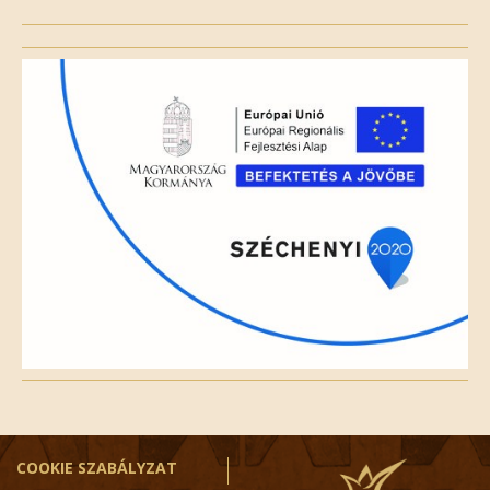
Please
leave
this
field
empty.
COOKIE SZABÁLYZAT