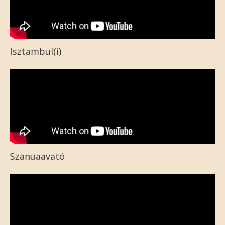
Isztambul(i)
Szanuaavató