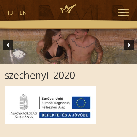
Toggle
HU
EN
naviga
szechenyi_2020_