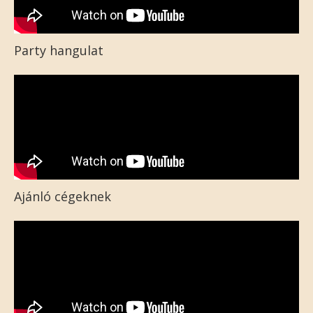
Party hangulat
Ajánló cégeknek