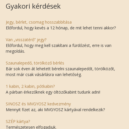
Gyakori kérdések
Jegy, bérlet, csomag hosszabbítása
Előfordul, hogy kevés a 12 hónap, de mit lehet tenni akkor?
Van „visszatérő” jegy?
Előfordul, hogy meg kell szakítani a fürdőzést, erre is van
megoldás.
Szaunalepedő, törölköző bérlés
Bár sok éven át lehetett bérelni szaunalepedőt, törölközőt,
most már csak vásárlásra van lehetőség.
1 kabin, 2 kabin, pótkabin?
A párban érkezőknek egy öltözőkabint tudunk adni!
SINOSZ és MVGYOSZ kedvezmény
Mennyit fizet az, aki MVGYOSZ kártyával rendelkezik?
SZÉP kártya?
Természetesen elfogadjuk.