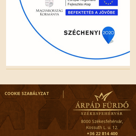
COOKIE SZABÁLYZAT
8000 Székesfehérvár,
Kossuth L. u. 12.
+36 22 814 400