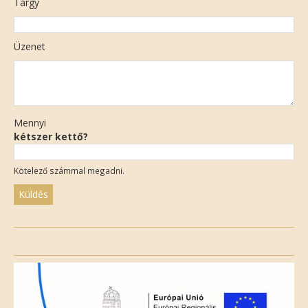
Tárgy
Üzenet
Mennyi
kétszer kettő?
Kötelező számmal megadni.
Please
leave
this
field
empty.