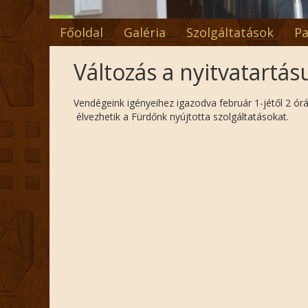
Főoldal
Galéria
Szolgáltatások
Pa
Változás a nyitvatartá
Vendégeink igényeihez igazodva február 1-jétől 2 ór
élvezhetik a Fürdőnk nyújtotta szolgáltatásokat.