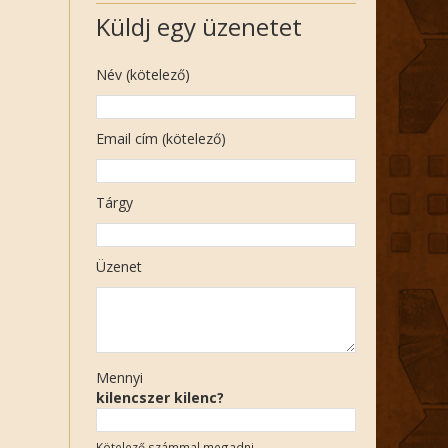
Küldj egy üzenetet
Név (kötelező)
Email cím (kötelező)
Tárgy
Üzenet
Mennyi
kilencszer kilenc?
Kötelező számmal megadni.