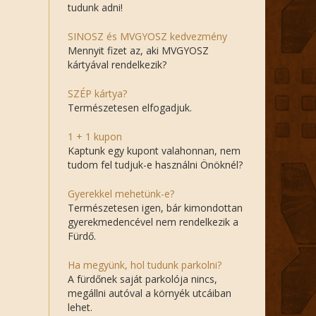
tudunk adni!
SINOSZ és MVGYOSZ kedvezmény
Mennyit fizet az, aki MVGYOSZ
kártyával rendelkezik?
SZÉP kártya?
Természetesen elfogadjuk.
1 + 1 kupon
Kaptunk egy kupont valahonnan, nem
tudom fel tudjuk-e használni Önöknél?
Gyerekkel mehetünk-e?
Természetesen igen, bár kimondottan
gyerekmedencével nem rendelkezik a
Fürdő.
Ha megyünk, hol tudunk parkolni?
A fürdőnek saját parkolója nincs,
megállni autóval a környék utcáiban
lehet.