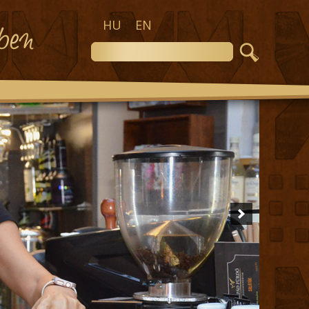
HU
EN