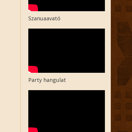
Szanuaavató
Party hangulat