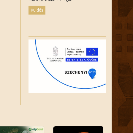
Please
leave
this
field
empty.