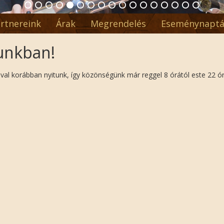
rtnereink
Árak
Megrendelés
Eseménynaptá
sunkban!
ával korábban nyitunk, így közönségünk már reggel 8 órától este 22 ó