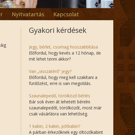
r
Nyitvatartás
Kapcsolat
Gyakori kérdések
ráig
Jegy, bérlet, csomag hosszabbítása
Előfordul, hogy kevés a 12 hónap, de
mit lehet tenni akkor?
Van „visszatérő” jegy?
Előfordul, hogy meg kell szakítani a
fürdőzést, erre is van megoldás.
Szaunalepedő, törölköző bérlés
Bár sok éven át lehetett bérelni
szaunalepedőt, törölközőt, most már
csak vásárlásra van lehetőség.
1 kabin, 2 kabin, pótkabin?
A párban érkezőknek egy öltözőkabint