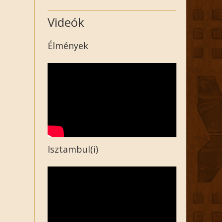
Videók
Élmények
Isztambul(i)