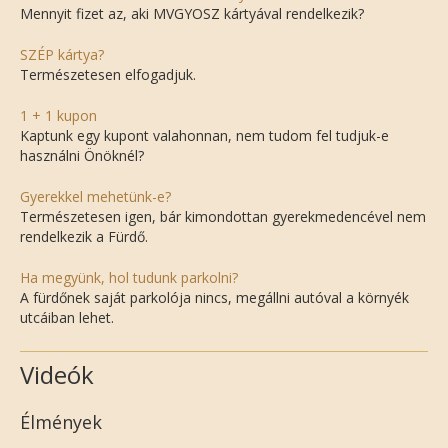
Mennyit fizet az, aki MVGYOSZ kártyával rendelkezik?
SZÉP kártya?
Természetesen elfogadjuk.
1 + 1 kupon
Kaptunk egy kupont valahonnan, nem tudom fel tudjuk-e
használni Önöknél?
Gyerekkel mehetünk-e?
Természetesen igen, bár kimondottan gyerekmedencével nem
rendelkezik a Fürdő.
Ha megyünk, hol tudunk parkolni?
A fürdőnek saját parkolója nincs, megállni autóval a környék
utcáiban lehet.
Videók
Élmények