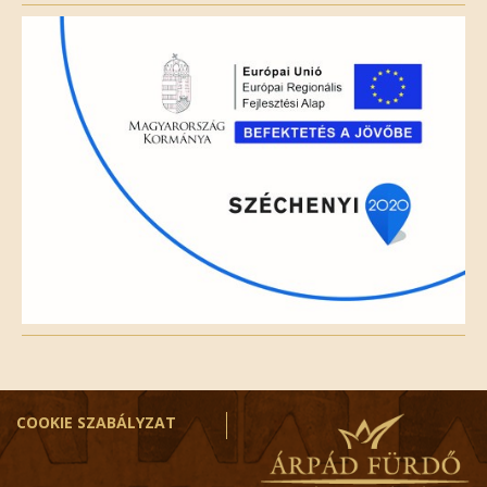
field
empty.
COOKIE SZABÁLYZAT