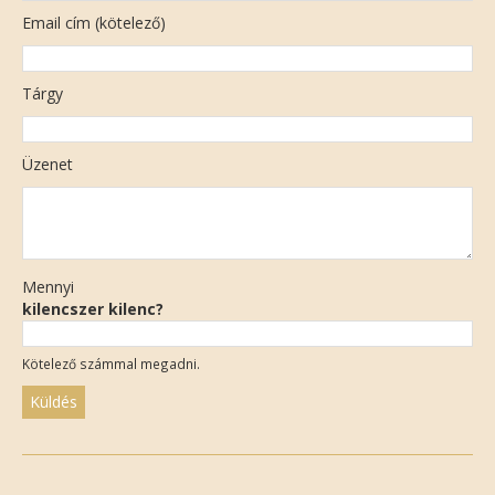
Email cím (kötelező)
Tárgy
Üzenet
Mennyi
kilencszer kilenc?
Kötelező számmal megadni.
Please
leave
this