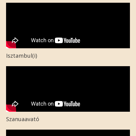
Isztambul(i)
Szanuaavató