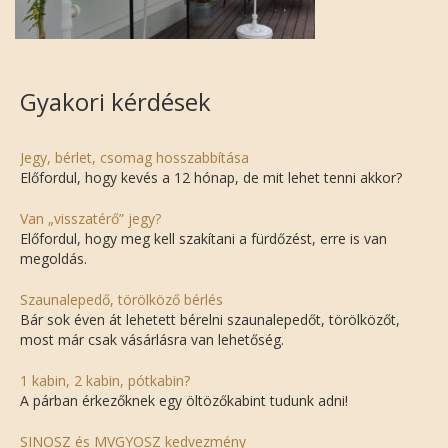
Gyakori kérdések
Jegy, bérlet, csomag hosszabbítása
Előfordul, hogy kevés a 12 hónap, de mit lehet tenni akkor?
Van „visszatérő” jegy?
Előfordul, hogy meg kell szakítani a fürdőzést, erre is van
megoldás.
Szaunalepedő, törölköző bérlés
Bár sok éven át lehetett bérelni szaunalepedőt, törölközőt,
most már csak vásárlásra van lehetőség.
1 kabin, 2 kabin, pótkabin?
A párban érkezőknek egy öltözőkabint tudunk adni!
SINOSZ és MVGYOSZ kedvezmény