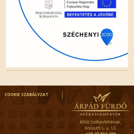
COOKIE SZABÁLYZAT
8000 Székesfehérvár,
Kossuth L. u. 12.
+36 22 814 400