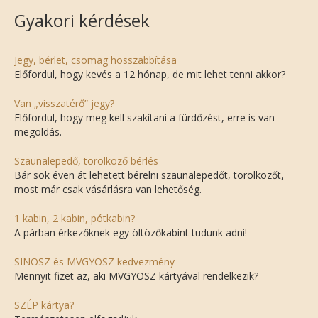
Gyakori kérdések
Jegy, bérlet, csomag hosszabbítása
Előfordul, hogy kevés a 12 hónap, de mit lehet tenni akkor?
Van „visszatérő” jegy?
Előfordul, hogy meg kell szakítani a fürdőzést, erre is van
megoldás.
Szaunalepedő, törölköző bérlés
Bár sok éven át lehetett bérelni szaunalepedőt, törölközőt,
most már csak vásárlásra van lehetőség.
1 kabin, 2 kabin, pótkabin?
A párban érkezőknek egy öltözőkabint tudunk adni!
SINOSZ és MVGYOSZ kedvezmény
Mennyit fizet az, aki MVGYOSZ kártyával rendelkezik?
SZÉP kártya?