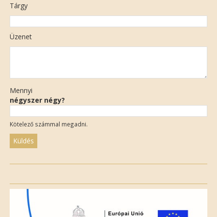
Tárgy
Üzenet
Mennyi
négyszer négy?
Kötelező számmal megadni.
Please
leave
this
field
empty.