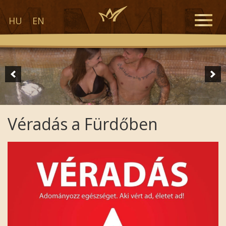
Toggle
HU
EN
naviga
Véradás a Fürdőben