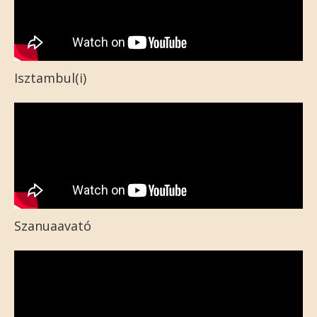
Isztambul(i)
Szanuaavató