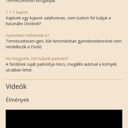
Természetesen elfogadjuk.
1 + 1 kupon
Kaptunk egy kupont valahonnan, nem tudom fel tudjuk-e
használni Önöknél?
Gyerekkel mehetünk-e?
Természetesen igen, bár kimondottan gyerekmedencével nem
rendelkezik a Fürdő.
Ha megyünk, hol tudunk parkolni?
A fürdőnek saját parkolója nincs, megállni autóval a környék
utcáiban lehet.
Videók
Élmények