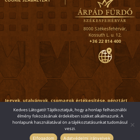
8000 Székesfehérvár,
Kossuth L. u. 12.
+36 22 814 400
Jegyek, utalványok, csomagok értékesítése, pénztárt
érintő kérdések:
ertekesito@fehervar-arpadfurdo.hu
Kedves Látogató! Tájékoztatjuk, hogy a honlap felhasználói
élmény fokozásának érdekében sütiket alkalmazunk. A
Általános érdeklődés:
info@fehervar-arpadfurdo.hu
honlapunk használatával ön a tájékoztatásunkat tudomásul
veszi.
© 2006-2026 Székesfehérvári Árpád Fürdő / Minden jog
fenntartva
Elfogadom
Adatvédelmi irányelvek