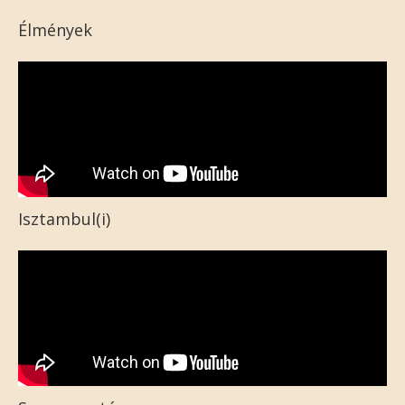
Élmények
Isztambul(i)