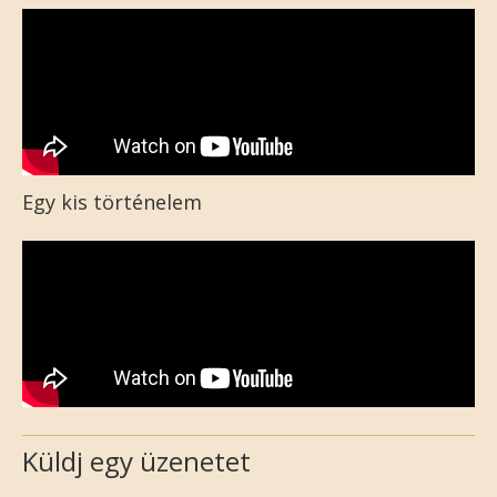
Egy kis történelem
Küldj egy üzenetet