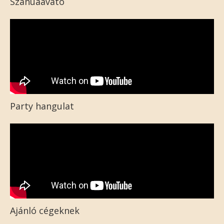
Szanuaavató
Party hangulat
Ajánló cégeknek