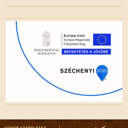
Please
leave
this
field
empty.
COOKIE SZABÁLYZAT