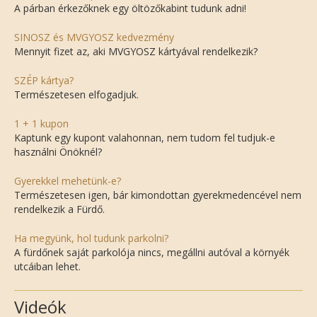
A párban érkezőknek egy öltözőkabint tudunk adni!
SINOSZ és MVGYOSZ kedvezmény
Mennyit fizet az, aki MVGYOSZ kártyával rendelkezik?
SZÉP kártya?
Természetesen elfogadjuk.
1 + 1 kupon
Kaptunk egy kupont valahonnan, nem tudom fel tudjuk-e
használni Önöknél?
Gyerekkel mehetünk-e?
Természetesen igen, bár kimondottan gyerekmedencével nem
rendelkezik a Fürdő.
Ha megyünk, hol tudunk parkolni?
A fürdőnek saját parkolója nincs, megállni autóval a környék
utcáiban lehet.
Videók