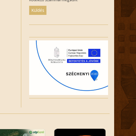
Please
leave
this
field
empty.