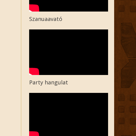
Szanuaavató
Party hangulat