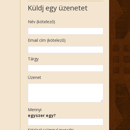
Küldj egy üzenetet
Név (kötelező)
Email cím (kötelező)
Tárgy
Üzenet
Mennyi
egyszer egy?
Kötelező számmal megadni.