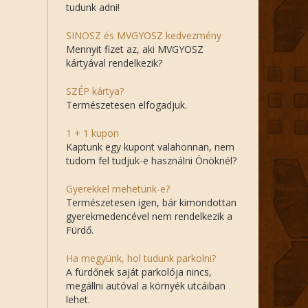
tudunk adni!
SINOSZ és MVGYOSZ kedvezmény
Mennyit fizet az, aki MVGYOSZ
kártyával rendelkezik?
SZÉP kártya?
Természetesen elfogadjuk.
1 + 1 kupon
Kaptunk egy kupont valahonnan, nem
tudom fel tudjuk-e használni Önöknél?
Gyerekkel mehetünk-e?
Természetesen igen, bár kimondottan
gyerekmedencével nem rendelkezik a
Fürdő.
Ha megyünk, hol tudunk parkolni?
A fürdőnek saját parkolója nincs,
megállni autóval a környék utcáiban
lehet.