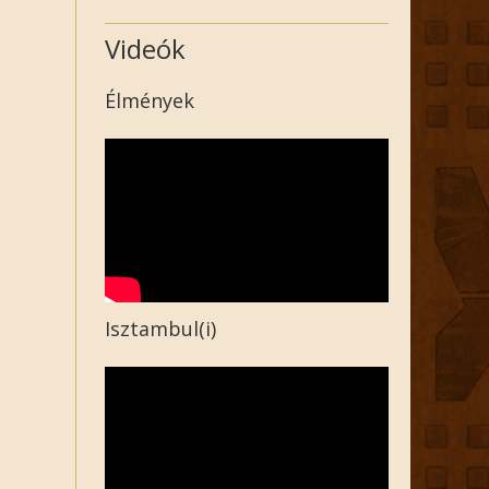
Videók
Élmények
Isztambul(i)