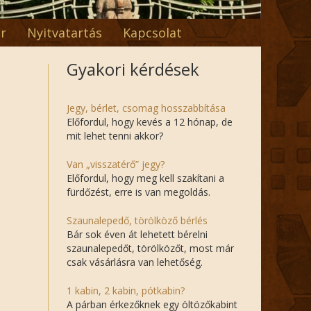
r
Nyitvatartás
Kapcsolat
Gyakori kérdések
Jegy, bérlet, csomag hosszabbítása
Előfordul, hogy kevés a 12 hónap, de
mit lehet tenni akkor?
Van „visszatérő” jegy?
Előfordul, hogy meg kell szakítani a
fürdőzést, erre is van megoldás.
Szaunalepedő, törölköző bérlés
Bár sok éven át lehetett bérelni
szaunalepedőt, törölközőt, most már
csak vásárlásra van lehetőség.
1 kabin, 2 kabin, pótkabin?
A párban érkezőknek egy öltözőkabint