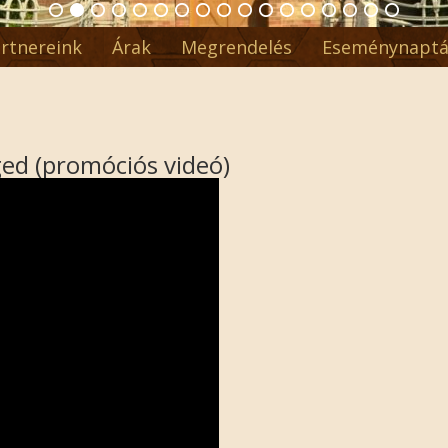
rtnereink
Árak
Megrendelés
Eseménynaptá
ed (promóciós videó)