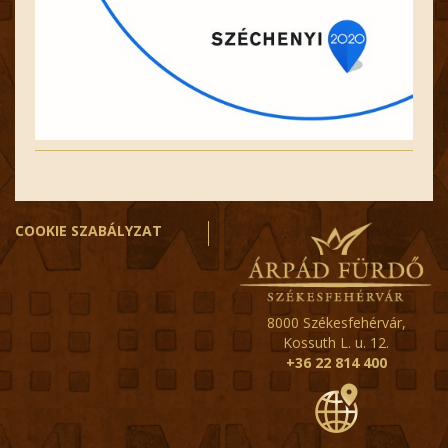
COOKIE SZABÁLYZAT
8000 Székesfehérvár,
Kossuth L. u. 12.
+36 22 814 400