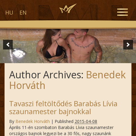
Toggle
HU
EN
naviga
Author Archives:
Benedek
Horváth
Tavaszi feltöltődés Barabás Lívia
szaunamester bajnokkal
By
Benedek Horváth
|
Published
2015-04-08
Április 11-én szombaton Barabás Lívia szaunamester
országos bajnok legyezi be a 30 fős, nagy szaunánk